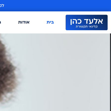
ילוג
לק
תוכן
בית
אודות
ת