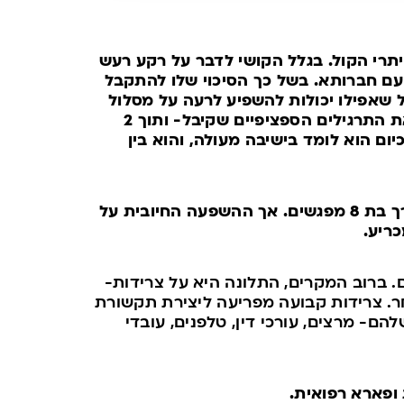
ה של מיתרי הקול. בגלל הקושי לדבר על רקע רעש
 עם חברותא. בשל כך הסיכוי שלו להתקבל
 שאפילו יכולות להשפיע לרעה על מסלול
א. היה מטופל מצטיין! הוא תרגל ברצינות מופתית את התרגילים הספציפיים שקיבל- ותוך 2
יום הוא לומד בישיבה מעולה, והוא בין
אכן, צרידות דורשת בדרך כלל עבודה ממושכת יותר, בערך בת 8 מפגשים. אך ההשפעה החיובית על
ריע.
ם. ברוב המקרים, התלונה היא על צרידות-
חר. צרידות קבועה מפריעה ליצירת תקשורת
הם- מרצים, עורכי דין, טלפנים, עובדי
ופארא רפואית.