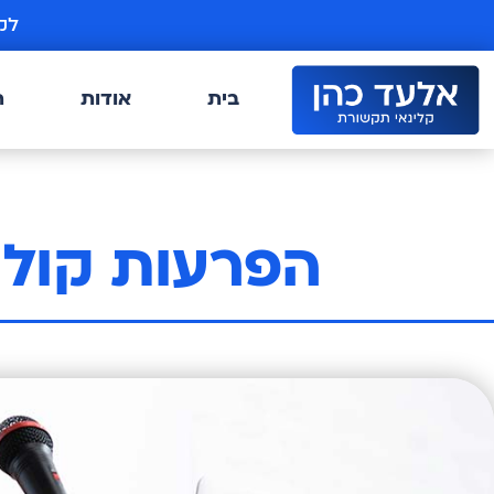
ילוג
לק
תוכן
בית
אודות
ת
הפרעות קול 