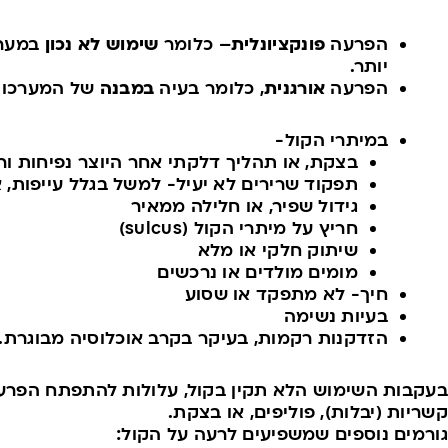
הפרעה
פונקציונלית
– כלומר
שימוש לא נכון
במערכ
יותר.
הפרעה
אורגנית
, כלומר בעיה
במבנה
של המערכות
במיתרי הקול-
בצקת, או תהליך דלקתי אחר היוצר נפיחות ור
תפקוד שרירים לא יעיל- למשל בגלל עייפות, 
גידול שפיר, או חלילה ממאיר
חריץ על מיתרי הקול (sulcus)
שיתוק חלקי או מלא
מומים מולדים או נרכשים
חיך- לא מתפקד או שסוע
בעיות נשימה
הזדקנות רקמות, בעיקר בקרב אוכלוסיה מבוגרת.
בעקבות השימוש הלא תקין בקול, עלולות להתפתח הפרעות 
קשריות (יבלות), פוליפים, או בצקת.
גורמים נוספים שמשפיעים לרעה על הקול: