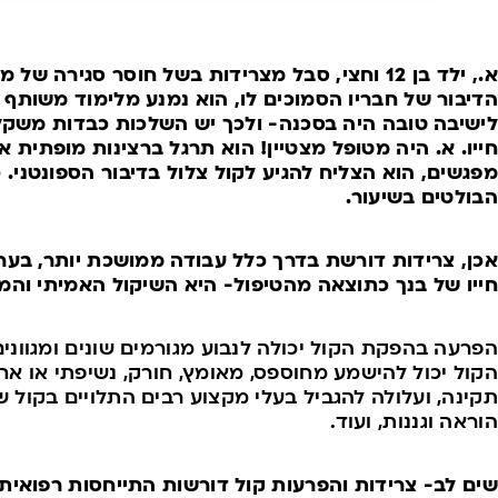
א., ילד בן 12 וחצי, סבל מצרידות בשל חוסר סגיר
הדיבור של חבריו הסמוכים לו, הוא נמנע מלימוד משותף
לישיבה טובה היה בסכנה- ולכך יש השלכות כבדות משקל
חייו.
מפגשים, הוא הצליח להגיע לקול צלול בדיבור הספונטני. כ
הבולטים בשיעור.
חייו של בנך כתוצאה מהטיפול- היא השיקול האמיתי והמכ
הפרעה בהפקת הקול יכולה לנבוע מגורמים שונים ומגווני
הקול יכול להישמע מחוספס, מאומץ, חורק, נשיפתי או א
תקינה, ועלולה להגביל בעלי מקצוע רבים התלויים בקול של
הוראה וגננות, ועוד.
שים לב- צרידות והפרעות קול דורשות התייחסות רפואית 