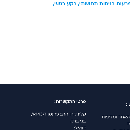
פרעות בויסות תחושתי, רקע רגשי,
פרטי התקשרות:
:
קליניקה: הרב כהנמן 143/1א',
האתר ומדיניות
בני ברק
ת
דוא"ל: